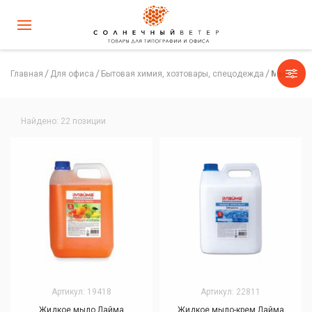
Главная
Для офиса
Бытовая химия, хозтовары, спецодежда
Мыло
Найдено: 22 позиции
Артикул: 19418
Артикул: 22811
Жидкое мыло Лайма
Жидкое мыло-крем Лайма