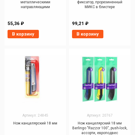
металлическими
фиксатор, прорезиненный
направляющими
МИКС в блистере
55,36 ₽
99,21 ₽
В корзину
В корзину
Артикул: 24845
Артикул: 20767
Нож канцелярский 18 мм
Нож канцелярский 18 мм
Berlingo "Razzor 100", push-lock,
ассорти, европодвес