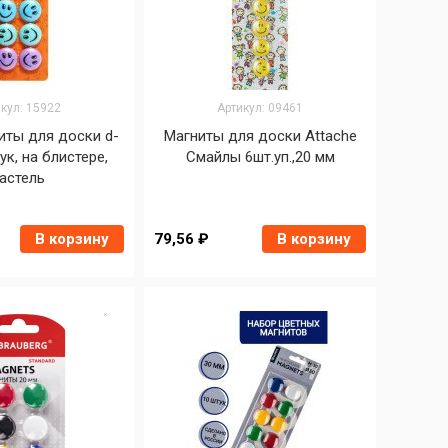
кул: 15922
Артикул: 09461
иты для доски d-
Магниты для доски Attache
ук, на блистере,
Смайлы 6шт.уп.,20 мм
астель
В корзину
79,56 ₽
В корзину