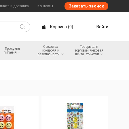
Заказать звонок
плата и доставка
Контакты
Корзина
(
0
)
Войти
Средства
Товары для
Продукты
контроля и
торговли, чековая
питания
безопасности
лента,
этикетки