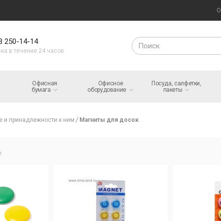
О
3 250-14-14
ка в течение 24 часов
Офисная
Офисное
Посуда, салфетки,
бумага
оборудование
пакеты
е и принадлежности к ним
Магниты для досок
й