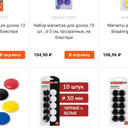
16978
Артикул: 22205
Арти
ля доски, 12
Набор магнитов для доски, 10
Магниты д
а блистере
шт., d-3 см, прозрачные, на
Brauberg
блистере
В корзину
104,90 ₽
В корзину
106,96 ₽