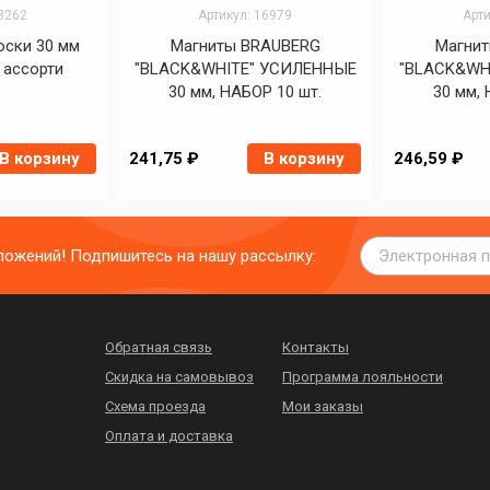
18262
Артикул: 16979
Арти
оски 30 мм
Магниты BRAUBERG
Магни
т ассорти
"BLACK&WHITE" УСИЛЕННЫЕ
"BLACK&WH
30 мм, НАБОР 10 шт.
30 мм, 
В корзину
241,75 ₽
В корзину
246,59 ₽
дложений! Подпишитесь на нашу рассылку:
Обратная связь
Контакты
Скидка на самовывоз
Программа лояльности
Схема проезда
Мои заказы
Оплата и доставка