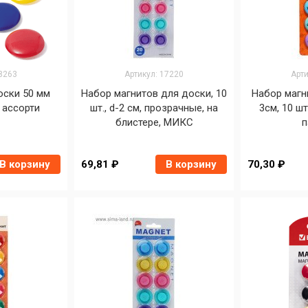
18263
Артикул: 17220
Арти
оски 50 мм
Набор магнитов для доски, 10
Набор магн
т ассорти
шт., d-2 см, прозрачные, на
3см, 10 шт
блистере, МИКС
п
В корзину
69,81 ₽
В корзину
70,30 ₽