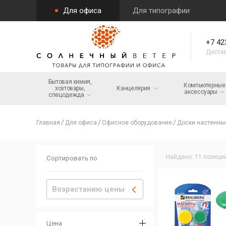
Для офиса
Для типографии
+7 42
Достав
Бытовая химия,
Компьютерные
хозтовары,
Канцелярия
аксессуары
спецодежда
Главная
Для офиса
Офисное оборудование
Доски настенны
Найдено: 11 позици
Сортировать по
Возрастанию цены
Цена