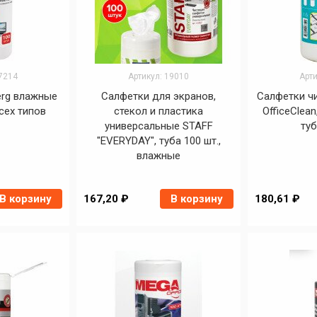
07214
Артикул: 19010
Арти
erg влажные
Салфетки для экранов,
Салфетки ч
сех типов
стекол и пластика
OfficeClean
универсальные STAFF
туб
"EVERYDAY", туба 100 шт.,
влажные
В корзину
167,20 ₽
В корзину
180,61 ₽