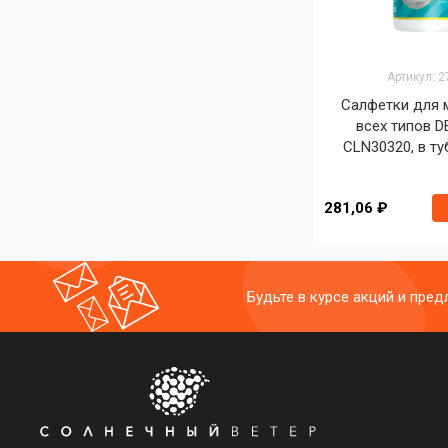
Артикул: 
Салфетки для 
всех типов 
CLN30320, в туб
281,06 ₽
Будьте в курсе акций и пре