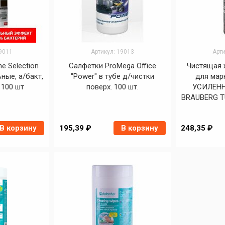
19011
Артикул: 19013
Арти
e Selection
Салфетки ProMega Office
Чистящая 
ные, а/бакт,
"Power" в тубе д/чистки
для мар
 100 шт
поверх. 100 шт.
УСИЛЕНН
BRAUBERG T
В корзину
195,39 ₽
В корзину
248,35 ₽