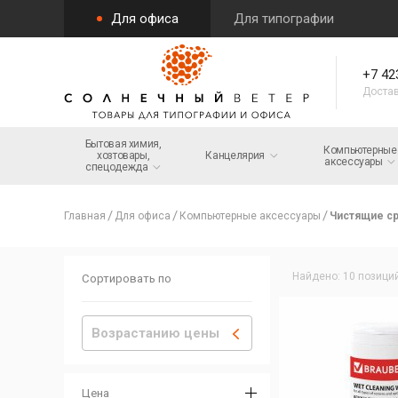
Для офиса
Для типографии
+7 42
Достав
Бытовая химия,
Компьютерные
хозтовары,
Канцелярия
аксессуары
спецодежда
Главная
Для офиса
Компьютерные аксессуары
Чистящие ср
Найдено: 10 позици
Сортировать по
Возрастанию цены
Цена