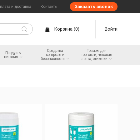
Заказать звонок
плата и доставка
Контакты
Корзина
(
0
)
Войти
Средства
Товары для
Продукты
контроля и
торговли, чековая
питания
безопасности
лента,
этикетки