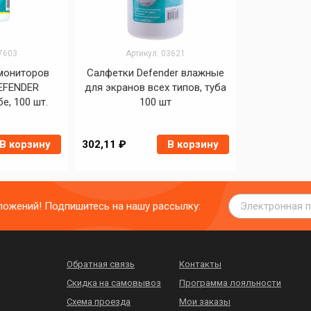
27603
Артикул: 03621
мониторов
Салфетки Defender влажные
DEFENDER
для экранов всех типов, туба
е, 100 шт.
100 шт
В корзину
302,11 ₽
В корзину
дложений! Подпишитесь на нашу рассылку:
Обратная связь
Контакты
Скидка на самовывоз
Программа лояльности
Схема проезда
Мои заказы