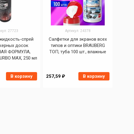
кул: 27723
Артикул: 24378
жидкость-спрей
Салфетки для экранов всех
керных досок
типов и оптики BRAUBERG
АЯ ФОРМУЛА,
ТОП, туба 100 шт., влажные
URBO MAX, 250 мл
В корзину
257,59 ₽
В корзину