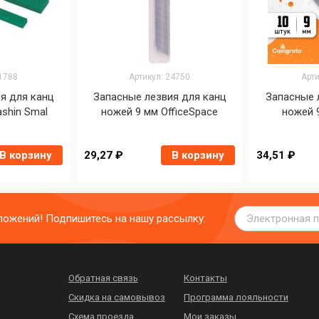
01788
Артикул: 24750
Арти
я для канц
Запасные лезвия для канц
Запасные 
shin Smal
ножей 9 мм OfficeSpace
ножей 9
В корзину
29,27 ₽
В корзину
34,51 ₽
дложений! Подпишитесь на нашу рассылку:
Обратная связь
Контакты
Скидка на самовывоз
Программа лояльности
Схема проезда
Мои заказы