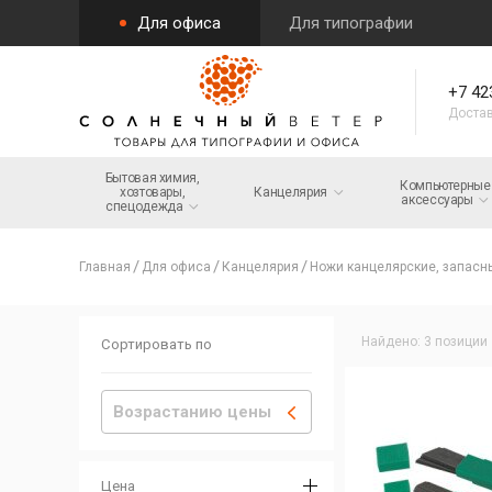
Для офиса
Для типографии
+7 42
Достав
Бытовая химия,
Компьютерные
хозтовары,
Канцелярия
аксессуары
спецодежда
Главная
Для офиса
Канцелярия
Ножи канцелярские, запасн
Найдено: 3 позиции
Сортировать по
Возрастанию цены
Цена