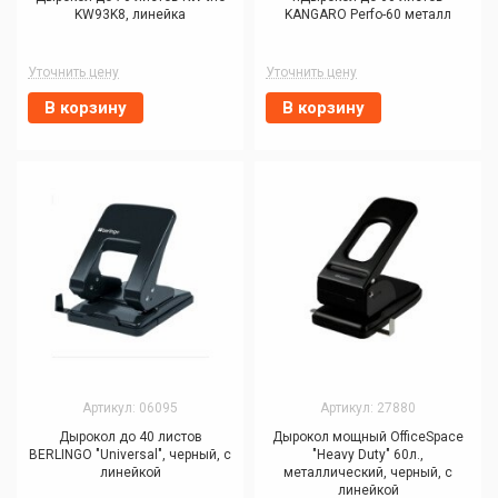
KW93K8, линейка
KANGARO Perfo-60 металл
Уточнить цену
Уточнить цену
В корзину
В корзину
Артикул: 06095
Артикул: 27880
Дырокол до 40 листов
Дырокол мощный OfficeSpace
BERLINGO "Universal", черный, с
"Heavy Duty" 60л.,
линейкой
металлический, черный, с
линейкой