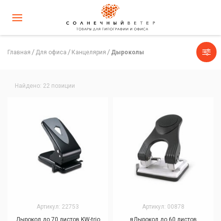
Главная
Для офиса
Канцелярия
Дыроколы
Найдено: 22 позиции
Артикул: 22753
Артикул: 00878
Дырокол до 70 листов KW-trio
яДырокол до 60 листов