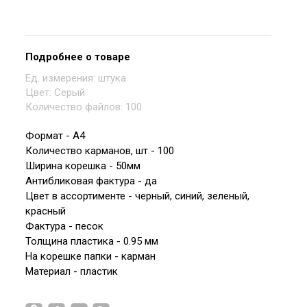
-
+
Подробнее о товаре
Ед. измерения:
штука
Цвет:
Серый
Количество файлов:
100
Формат - А4
Количество карманов, шт - 100
Ширина корешка - 50мм
Антибликовая фактура - да
Цвет в ассортименте - черный, синий, зеленый,
красный
Фактура - песок
Толщина пластика - 0.95 мм
На корешке папки - карман
Материал - пластик