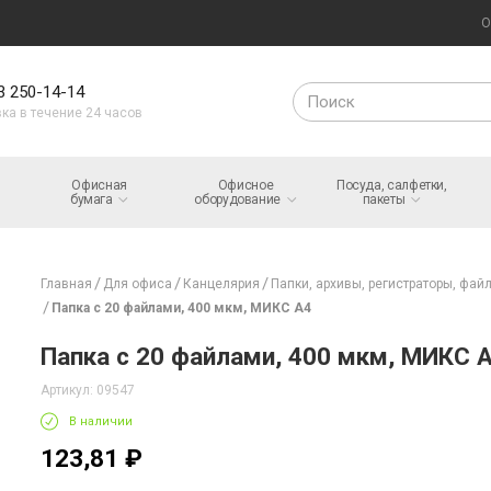
О
3 250-14-14
ка в течение 24 часов
Офисная
Офисное
Посуда, салфетки,
бумага
оборудование
пакеты
Главная
Для офиса
Канцелярия
Папки, архивы, регистраторы, файл
Папка с 20 файлами, 400 мкм, МИКС А4
Папка с 20 файлами, 400 мкм, МИКС 
Артикул: 09547
В наличии
123,81 ₽