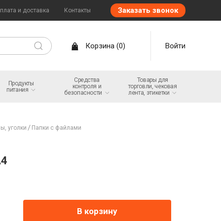
Заказать звонок
плата и доставка
Контакты
Корзина
(
0
)
Войти
Средства
Товары для
Продукты
контроля и
торговли, чековая
питания
безопасности
лента,
этикетки
ы, уголки
Папки с файлами
А4
В корзину