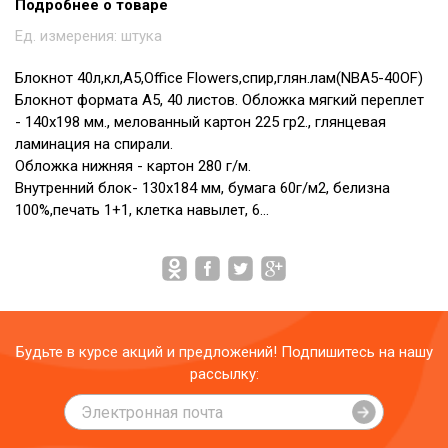
Подробнее о товаре
Ед. измерения:
штука
Блокнот 40л,кл,А5,Office Flowers,спир,глян.лам(NBA5-40OF)
Блокнот формата А5, 40 листов. Обложка мягкий переплет
- 140х198 мм., мелованный картон 225 гр2., глянцевая
ламинация на спирали.
Обложка нижняя - картон 280 г/м.
Внутренний блок- 130х184 мм, бумага 60г/м2, белизна
100%,печать 1+1, клетка навылет, 6…
Будьте в курсе акций и предложений! Подпишитесь на нашу
рассылку: